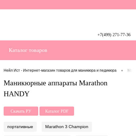
+7(499) 271-77-36
Вход
Регистрация
Каталог товаров
•
Нейл Ист - Интернет-магазин товаров для маникюра и педикюра
Мани
Маникюрные аппараты Marathon
HANDY
Скачать РУ
Каталог PDF
портативные
Marathon 3 Champion