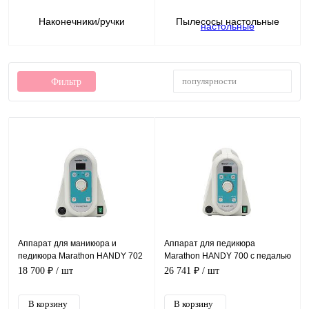
Наконечники/ручки
Пылесосы настольные
популярности
Фильтр
Аппарат для маникюра и
Аппарат для педикюра
педикюра Marathon HANDY 702
Marathon HANDY 700 с педалью
(Lite) с педалью FS60N.
FS60N
18 700 ₽
/ шт
26 741 ₽
/ шт