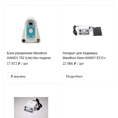
Блок управления Marathon
Аппарат для педикюра
HANDY 702 (Lite) без педали.
Marathon New HANDY ECO с
педалью FS60N
17 872 ₽
/ шт
22 066 ₽
/ шт
Подробнее