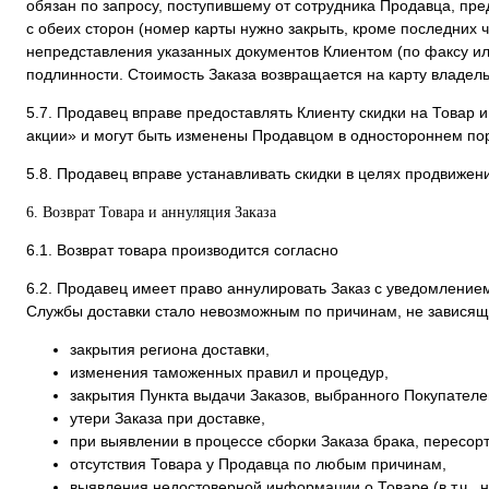
обязан по запросу, поступившему от сотрудника Продавца, пре
с обеих сторон (номер карты нужно закрыть, кроме последних 
непредставления указанных документов Клиентом (по факсу ил
подлинности. Стоимость Заказа возвращается на карту владел
5.7. Продавец вправе предоставлять Клиенту скидки на Товар и
акции» и могут быть изменены Продавцом в одностороннем по
5.8. Продавец вправе устанавливать скидки в целях продвижени
6. Возврат Товара и аннуляция Заказа
6.1. Возврат товара производится согласно
6.2. Продавец имеет право аннулировать Заказ с уведомлением
Службы доставки стало невозможным по причинам, не зависящи
закрытия региона доставки,
изменения таможенных правил и процедур,
закрытия Пункта выдачи Заказов, выбранного Покупателем
утери Заказа при доставке,
при выявлении в процессе сборки Заказа брака, пересор
отсутствия Товара у Продавца по любым причинам,
выявления недостоверной информации о Товаре (в т.ч., н