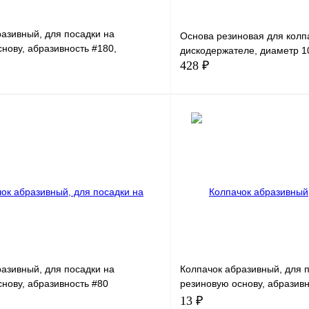
азивный, для посадки на
Основа резиновая для колп
нову, абразивность #180,
дискодержателе, диаметр 1
10шт.
428 ₽
В корзину
азивный, для посадки на
Колпачок абразивный, для 
нову, абразивность #80
резиновую основу, абразивн
 10шт.
коричневый, 1шт.
13 ₽