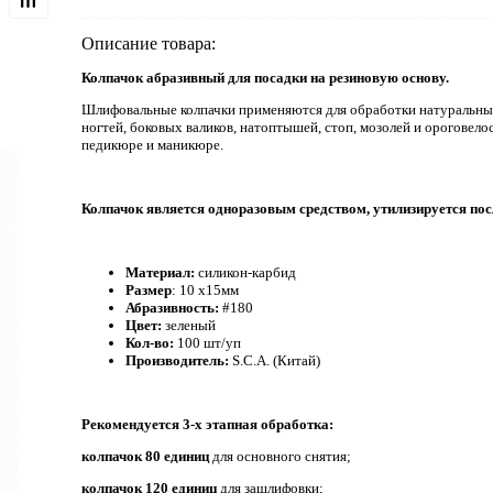
Описание товара:
Колпачок абразивный для посадки на резиновую основу.
Шлифовальные колпачки применяются для обработки натуральны
ногтей, боковых валиков, натоптышей, стоп, мозолей и ороговел
педикюре и маникюре.
Колпачок является одноразовым средством, утилизируется пос
Материал:
силикон-карбид
Размер
: 10 х15мм
Абразивность:
#180
Цвет:
зеленый
Кол-во:
100 шт/уп
Производитель:
S.C.A. (Китай)
Рекомендуется 3-х этапная обработка:
колпачок 80 единиц
для основного снятия;
колпачок 120 единиц
для зашлифовки;