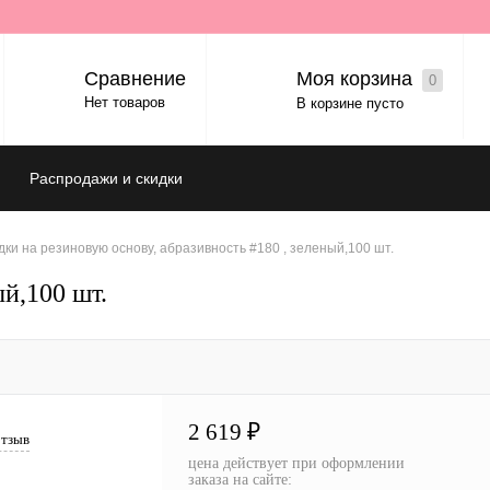
Вход
Регистрация
Моя корзина
Сравнение
0
Нет товаров
В корзине пусто
Распродажи и скидки
ки на резиновую основу, абразивность #180 , зеленый,100 шт.
й,100 шт.
2 619 ₽
отзыв
цена действует при оформлении
заказа на сайте: