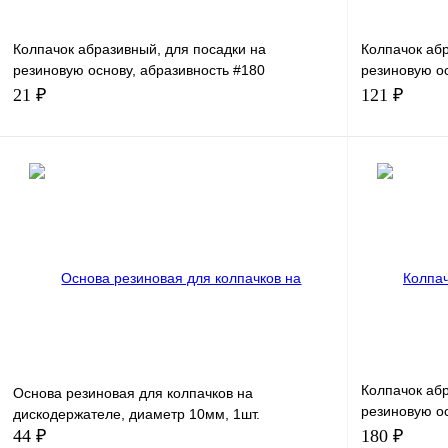
Колпачок абразивный, для посадки на
Колпачок абр
резиновую основу, абразивность #180
резиновую ос
,коричневый, 1шт.
коричневый, 
21 ₽
121 ₽
В корзину
Колпачок абр
Основа резиновая для колпачков на
резиновую ос
дискодержателе, диаметр 10мм, 1шт.
,коричневый,
44 ₽
180 ₽