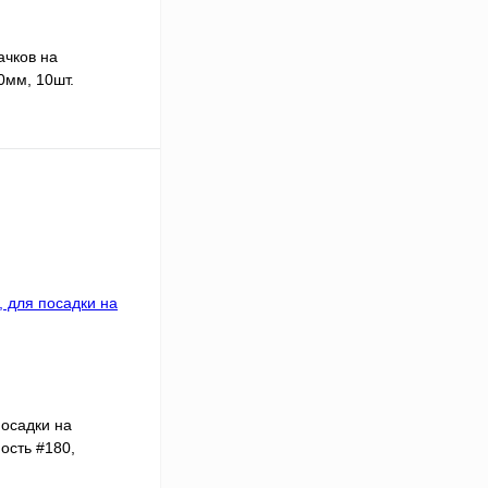
ачков на
0мм, 10шт.
В корзину
посадки на
ость #180,