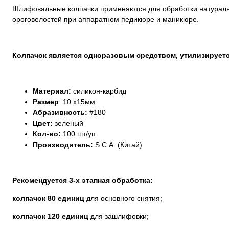
Шлифовальные колпачки применяются для обработки натуральны
ороговелостей при аппаратном педикюре и маникюре.
Колпачок является одноразовым средством, утилизируетс
Материал:
силикон-карбид
Размер
: 10 х15мм
Абразивность:
#180
Цвет:
зеленый
Кол-во:
100 шт/уп
Производитель:
S.C.A. (Китай)
Рекомендуется 3-х этапная обработка:
колпачок 80 единиц
для основного снятия;
колпачок 120 единиц
для зашлифовки;